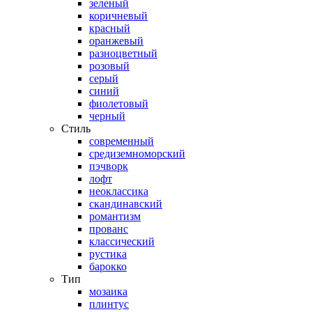
зеленый
коричневый
красный
оранжевый
разноцветный
розовый
серый
синий
фиолетовый
черный
Стиль
современный
средиземноморский
пэчворк
лофт
неоклассика
скандинавский
романтизм
прованс
классический
рустика
барокко
Тип
мозаика
плинтус