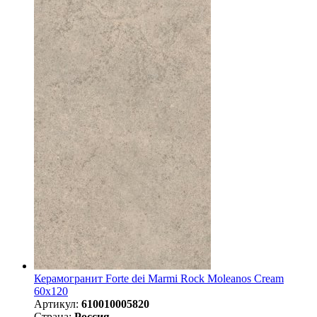
Керамогранит Forte dei Marmi Rock Moleanos Cream
60x120
Артикул:
610010005820
Страна:
Россия