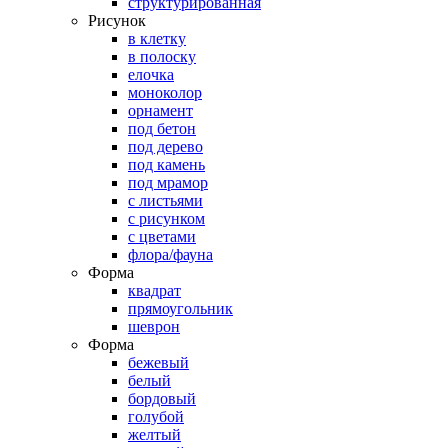
структурированная
Рисунок
в клетку
в полоску
елочка
моноколор
орнамент
под бетон
под дерево
под камень
под мрамор
с листьями
с рисунком
с цветами
флора/фауна
Форма
квадрат
прямоугольник
шеврон
Форма
бежевый
белый
бордовый
голубой
желтый