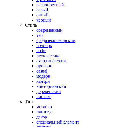
разноцветный
серый
синий
черный
Стиль
современный
эко
средиземноморский
пэчворк
лофт
неоклассика
скандинавский
прованс
casual
модерн
кантри
викторианский
деревенский
винтаж
Тип
мозаика
плинтус
декор
специальный элемент