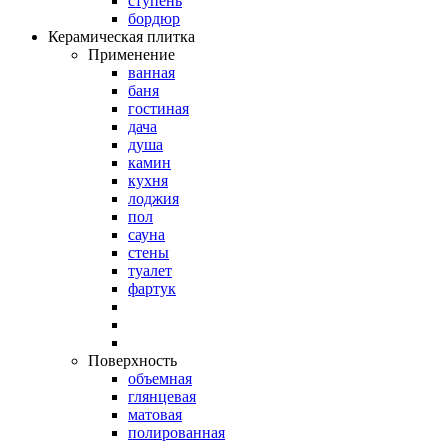
ступень
бордюр
Керамическая плитка
Применение
ванная
баня
гостиная
дача
душа
камин
кухня
лоджия
пол
сауна
стены
туалет
фартук
Поверхность
объемная
глянцевая
матовая
полированная