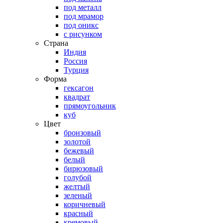
под металл
под мрамор
под оникс
с рисунком
Страна
Индия
Россия
Турция
Форма
гексагон
квадрат
прямоугольник
куб
Цвет
бронзовый
золотой
бежевый
белый
бирюзовый
голубой
желтый
зеленый
коричневый
красный
кремовый