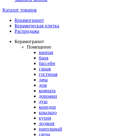
Каталог товаров
Керамогранит
Керамическая плитка
Распродажа
Керамогранит
Помещение
ванная
баня
бассейн
гараж
гостиная
дача
дом
комната
дорожки
душ
коридор
крыльцо
кухня
лоджия
напольный
сауна