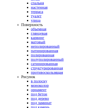
спальня
настенная
терраса
туалет
улица
Поверхность
объемная
глянцевая
карвинг
матовый
неполированный
патинированная
полированная
полуполированный
сатинированная
структурированная
противоскользящая
Рисунок
в полоску
моноколор
орнамент
под бетон
под дерево
под ламинат
под камень