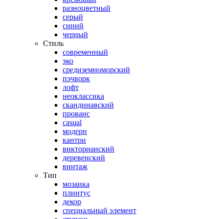
разноцветный
серый
синий
черный
Стиль
современный
эко
средиземноморский
пэчворк
лофт
неоклассика
скандинавский
прованс
casual
модерн
кантри
викторианский
деревенский
винтаж
Тип
мозаика
плинтус
декор
специальный элемент