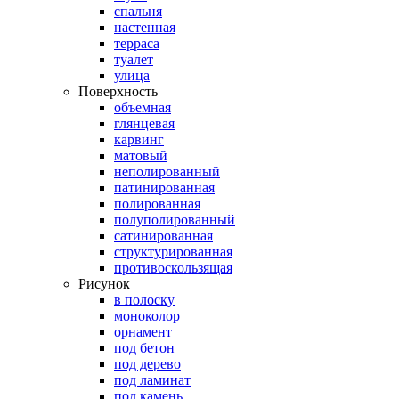
спальня
настенная
терраса
туалет
улица
Поверхность
объемная
глянцевая
карвинг
матовый
неполированный
патинированная
полированная
полуполированный
сатинированная
структурированная
противоскользящая
Рисунок
в полоску
моноколор
орнамент
под бетон
под дерево
под ламинат
под камень