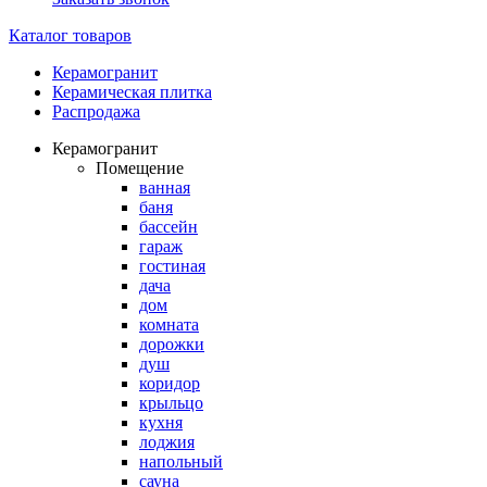
Каталог товаров
Керамогранит
Керамическая плитка
Распродажа
Керамогранит
Помещение
ванная
баня
бассейн
гараж
гостиная
дача
дом
комната
дорожки
душ
коридор
крыльцо
кухня
лоджия
напольный
сауна