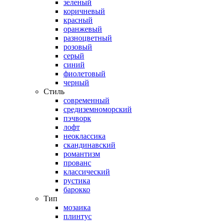
зеленый
коричневый
красный
оранжевый
разноцветный
розовый
серый
синий
фиолетовый
черный
Стиль
современный
средиземноморский
пэчворк
лофт
неоклассика
скандинавский
романтизм
прованс
классический
рустика
барокко
Тип
мозаика
плинтус