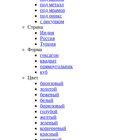
под металл
под мрамор
под оникс
с рисунком
Страна
Индия
Россия
Турция
Форма
гексагон
квадрат
прямоугольник
куб
Цвет
бронзовый
золотой
бежевый
белый
бирюзовый
голубой
желтый
зеленый
коричневый
красный
кремовый