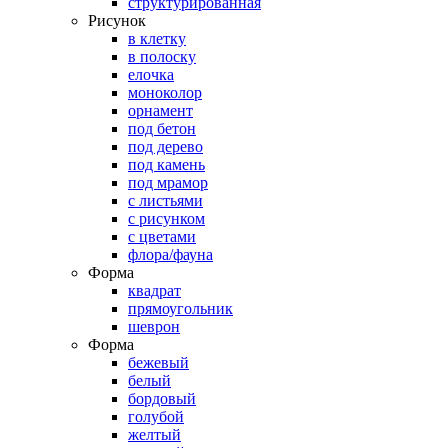
структурированная
Рисунок
в клетку
в полоску
елочка
моноколор
орнамент
под бетон
под дерево
под камень
под мрамор
с листьями
с рисунком
с цветами
флора/фауна
Форма
квадрат
прямоугольник
шеврон
Форма
бежевый
белый
бордовый
голубой
желтый