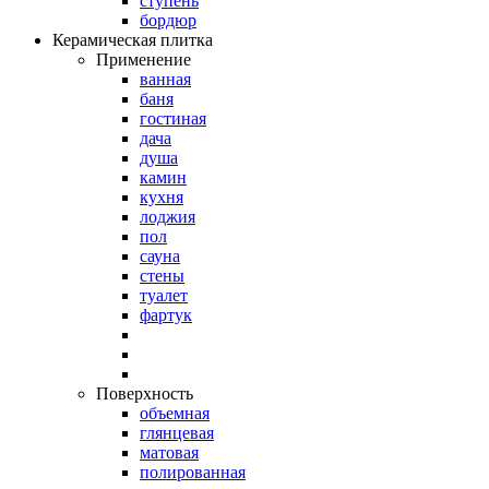
ступень
бордюр
Керамическая плитка
Применение
ванная
баня
гостиная
дача
душа
камин
кухня
лоджия
пол
сауна
стены
туалет
фартук
Поверхность
объемная
глянцевая
матовая
полированная