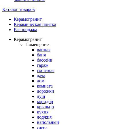
Каталог товаров
Керамогранит
Керамическая плитка
Распродажа
Керамогранит
Помещение
ванная
баня
бассейн
гараж
гостиная
дача
дом
комната
дорожки
душ
коридор
крыльцо
кухня
лоджия
напольный
сауна