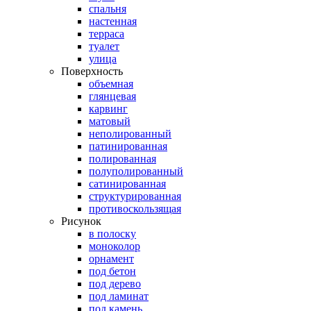
спальня
настенная
терраса
туалет
улица
Поверхность
объемная
глянцевая
карвинг
матовый
неполированный
патинированная
полированная
полуполированный
сатинированная
структурированная
противоскользящая
Рисунок
в полоску
моноколор
орнамент
под бетон
под дерево
под ламинат
под камень