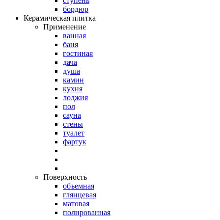
ступень
бордюр
Керамическая плитка
Применение
ванная
баня
гостиная
дача
душа
камин
кухня
лоджия
пол
сауна
стены
туалет
фартук
Поверхность
объемная
глянцевая
матовая
полированная