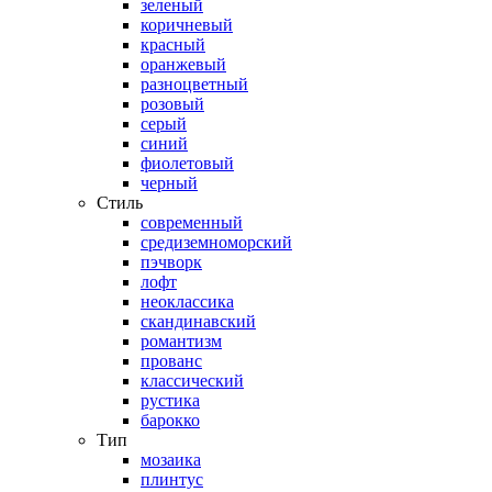
зеленый
коричневый
красный
оранжевый
разноцветный
розовый
серый
синий
фиолетовый
черный
Стиль
современный
средиземноморский
пэчворк
лофт
неоклассика
скандинавский
романтизм
прованс
классический
рустика
барокко
Тип
мозаика
плинтус