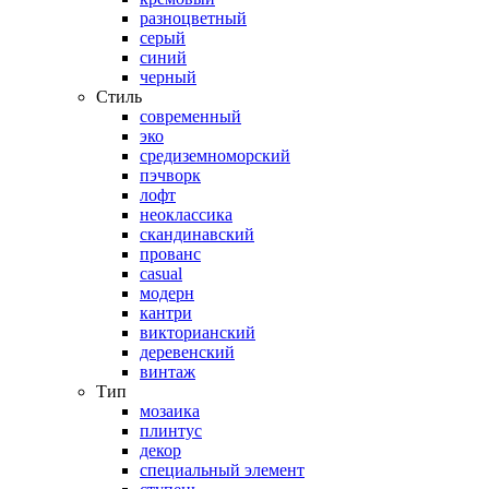
разноцветный
серый
синий
черный
Стиль
современный
эко
средиземноморский
пэчворк
лофт
неоклассика
скандинавский
прованс
casual
модерн
кантри
викторианский
деревенский
винтаж
Тип
мозаика
плинтус
декор
специальный элемент