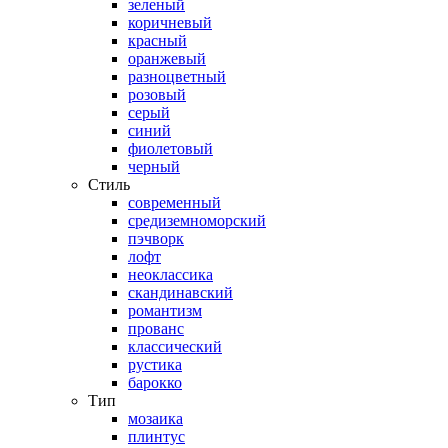
зеленый
коричневый
красный
оранжевый
разноцветный
розовый
серый
синий
фиолетовый
черный
Стиль
современный
средиземноморский
пэчворк
лофт
неоклассика
скандинавский
романтизм
прованс
классический
рустика
барокко
Тип
мозаика
плинтус