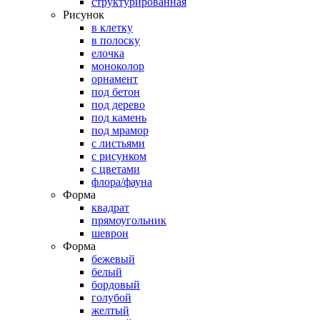
структурированная
Рисунок
в клетку
в полоску
елочка
моноколор
орнамент
под бетон
под дерево
под камень
под мрамор
с листьями
с рисунком
с цветами
флора/фауна
Форма
квадрат
прямоугольник
шеврон
Форма
бежевый
белый
бордовый
голубой
желтый