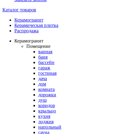
Каталог товаров
Керамогранит
Керамическая плитка
Распродажа
Керамогранит
Помещение
ванная
баня
бассейн
гараж
гостиная
дача
дом
комната
дорожки
душ
коридор
крыльцо
кухня
лоджия
напольный
сауна