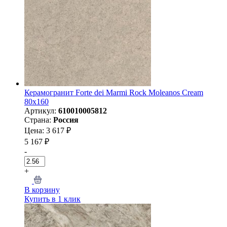
Керамогранит Forte dei Marmi Rock Moleanos Cream
80x160
Артикул:
610010005812
Страна:
Россия
Цена: 3 617 ₽
5 167 ₽
-
+
В корзину
Купить в 1 клик