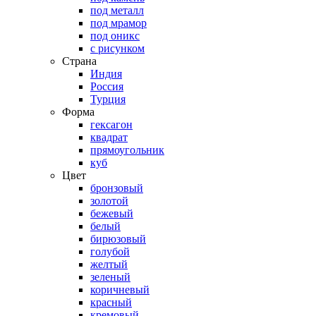
под металл
под мрамор
под оникс
с рисунком
Страна
Индия
Россия
Турция
Форма
гексагон
квадрат
прямоугольник
куб
Цвет
бронзовый
золотой
бежевый
белый
бирюзовый
голубой
желтый
зеленый
коричневый
красный
кремовый