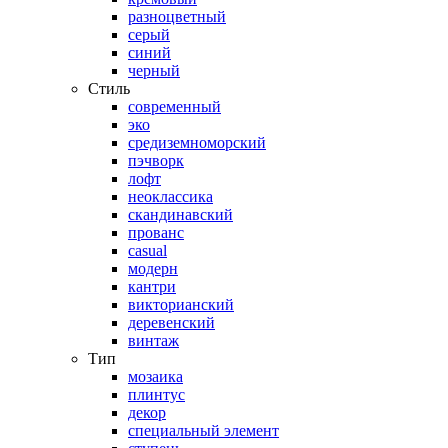
разноцветный
серый
синий
черный
Стиль
современный
эко
средиземноморский
пэчворк
лофт
неоклассика
скандинавский
прованс
casual
модерн
кантри
викторианский
деревенский
винтаж
Тип
мозаика
плинтус
декор
специальный элемент