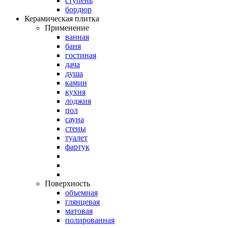
ступень
бордюр
Керамическая плитка
Применение
ванная
баня
гостиная
дача
душа
камин
кухня
лоджия
пол
сауна
стены
туалет
фартук
Поверхность
объемная
глянцевая
матовая
полированная