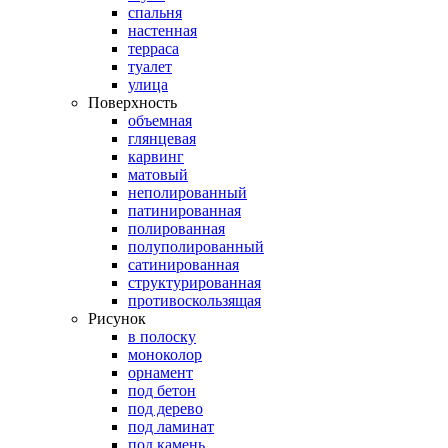
спальня
настенная
терраса
туалет
улица
Поверхность
объемная
глянцевая
карвинг
матовый
неполированный
патинированная
полированная
полуполированный
сатинированная
структурированная
противоскользящая
Рисунок
в полоску
моноколор
орнамент
под бетон
под дерево
под ламинат
под камень