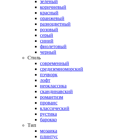
зеленый
коричневый
красный
оранжевый
разноцветный
розовый
серый
синий
фиолетовый
черный
Стиль
современный
средиземноморский
пэчворк
лофт
неоклассика
скандинавский
романтизм
прованс
классический
рустика
барокко
Тип
мозаика
плинтус