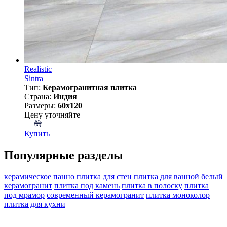
Realistic
Sintra
Тип:
Керамогранитная плитка
Страна:
Индия
Размеры:
60x120
Цену уточняйте
Купить
Популярные разделы
керамическое панно
плитка для стен
плитка для ванной
белый
керамогранит
плитка под камень
плитка в полоску
плитка
под мрамор
современный керамогранит
плитка моноколор
плитка для кухни