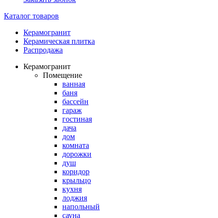
Каталог товаров
Керамогранит
Керамическая плитка
Распродажа
Керамогранит
Помещение
ванная
баня
бассейн
гараж
гостиная
дача
дом
комната
дорожки
душ
коридор
крыльцо
кухня
лоджия
напольный
сауна