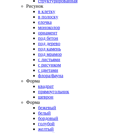
структурированная
Рисунок
в клетку
в полоску
елочка
моноколор
орнамент
под бетон
под дерево
под камень
под мрамор
с листьями
с рисунком
с цветами
флора/фауна
Форма
квадрат
прямоугольник
шеврон
Форма
бежевый
белый
бордовый
голубой
желтый