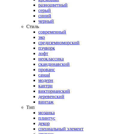
разноцветный
серый
синий
черный
Стиль
современный
эко
средиземноморский
пэчворк
лофт
неоклассика
скандинавский
прованс
casual
модерн
кантри
викторианский
деревенский
винтаж
Тип
мозаика
плинтус
декор
специальный элемент