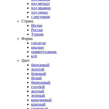
под металл
под мрамор
под оникс
с рисунком
Страна
Индия
Россия
Турция
Форма
гексагон
квадрат
прямоугольник
куб
Цвет
бронзовый
золотой
бежевый
белый
бирюзовый
голубой
желтый
зеленый
коричневый
красный
кремовый