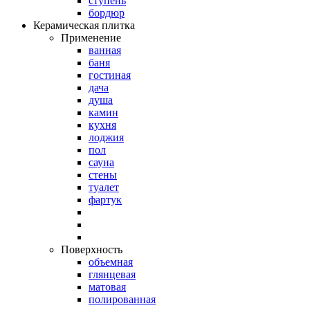
ступень
бордюр
Керамическая плитка
Применение
ванная
баня
гостиная
дача
душа
камин
кухня
лоджия
пол
сауна
стены
туалет
фартук
Поверхность
объемная
глянцевая
матовая
полированная