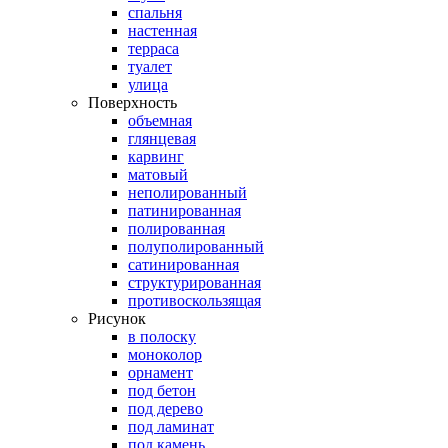
спальня
настенная
терраса
туалет
улица
Поверхность
объемная
глянцевая
карвинг
матовый
неполированный
патинированная
полированная
полуполированный
сатинированная
структурированная
противоскользящая
Рисунок
в полоску
моноколор
орнамент
под бетон
под дерево
под ламинат
под камень