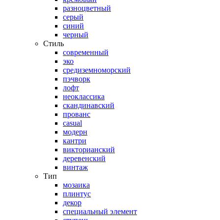
разноцветный
серый
синий
черный
Стиль
современный
эко
средиземноморский
пэчворк
лофт
неоклассика
скандинавский
прованс
casual
модерн
кантри
викторианский
деревенский
винтаж
Тип
мозаика
плинтус
декор
специальный элемент