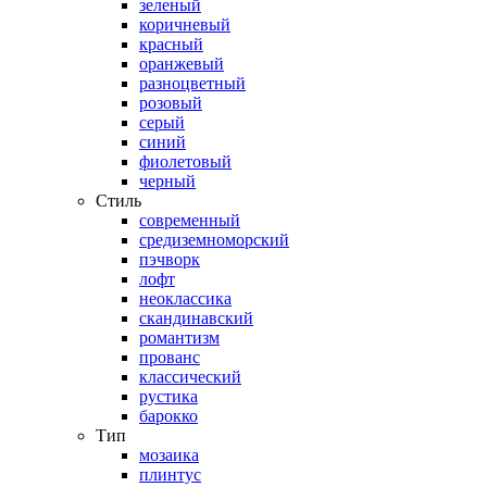
зеленый
коричневый
красный
оранжевый
разноцветный
розовый
серый
синий
фиолетовый
черный
Стиль
современный
средиземноморский
пэчворк
лофт
неоклассика
скандинавский
романтизм
прованс
классический
рустика
барокко
Тип
мозаика
плинтус