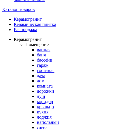
Каталог товаров
Керамогранит
Керамическая плитка
Распродажа
Керамогранит
Помещение
ванная
баня
бассейн
гараж
гостиная
дача
дом
комната
дорожки
душ
коридор
крыльцо
кухня
лоджия
напольный
сауна