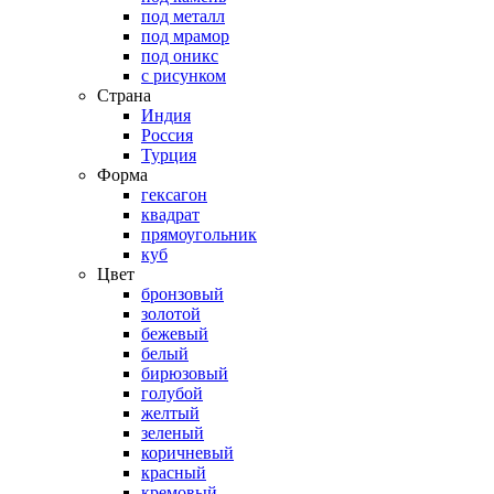
под металл
под мрамор
под оникс
с рисунком
Страна
Индия
Россия
Турция
Форма
гексагон
квадрат
прямоугольник
куб
Цвет
бронзовый
золотой
бежевый
белый
бирюзовый
голубой
желтый
зеленый
коричневый
красный
кремовый