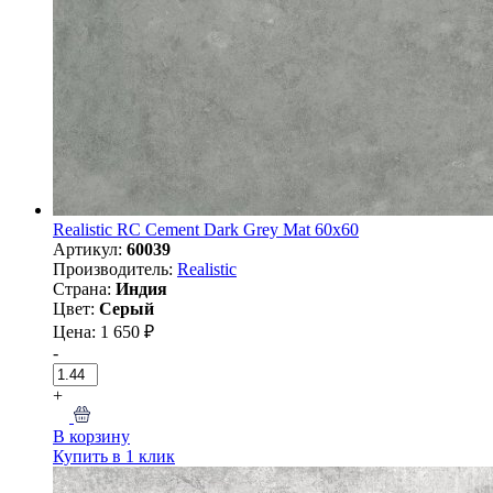
Realistic RC Cement Dark Grey Mat 60x60
Артикул:
60039
Производитель:
Realistic
Страна:
Индия
Цвет:
Серый
Цена: 1 650 ₽
-
+
В корзину
Купить в 1 клик