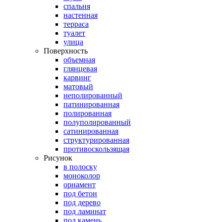
спальня
настенная
терраса
туалет
улица
Поверхность
объемная
глянцевая
карвинг
матовый
неполированный
патинированная
полированная
полуполированный
сатинированная
структурированная
противоскользящая
Рисунок
в полоску
моноколор
орнамент
под бетон
под дерево
под ламинат
под камень