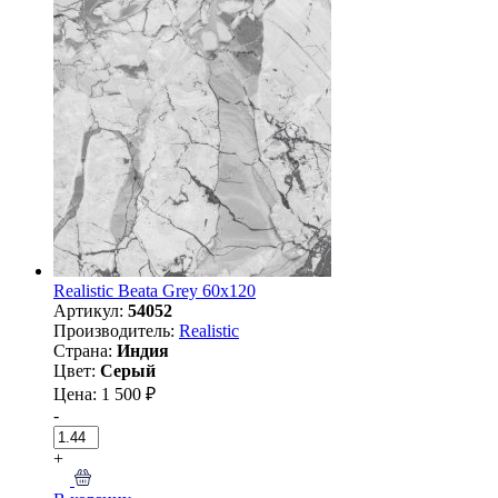
Realistic Beata Grey 60x120
Артикул:
54052
Производитель:
Realistic
Страна:
Индия
Цвет:
Серый
Цена: 1 500 ₽
-
+