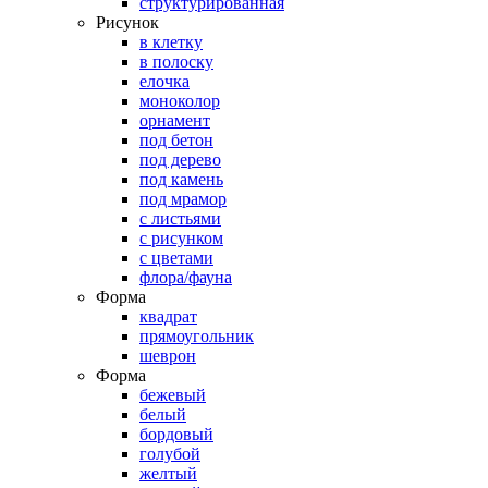
структурированная
Рисунок
в клетку
в полоску
елочка
моноколор
орнамент
под бетон
под дерево
под камень
под мрамор
с листьями
с рисунком
с цветами
флора/фауна
Форма
квадрат
прямоугольник
шеврон
Форма
бежевый
белый
бордовый
голубой
желтый