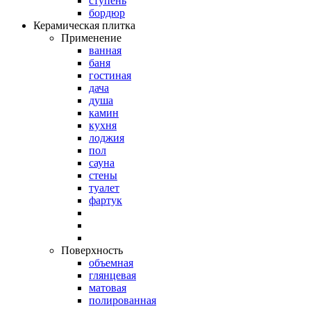
ступень
бордюр
Керамическая плитка
Применение
ванная
баня
гостиная
дача
душа
камин
кухня
лоджия
пол
сауна
стены
туалет
фартук
Поверхность
объемная
глянцевая
матовая
полированная