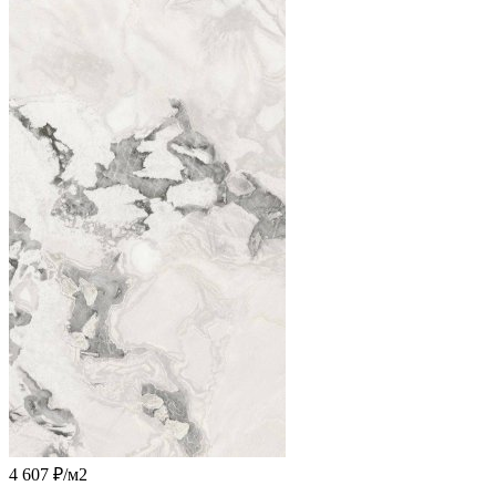
4 607 ₽
/м2
-