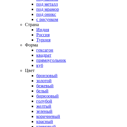
под металл
под мрамор
под оникс
с рисунком
Страна
Индия
Россия
Турция
Форма
гексагон
квадрат
прямоугольник
куб
Цвет
бронзовый
золотой
бежевый
белый
бирюзовый
голубой
желтый
зеленый
коричневый
красный
кремовый