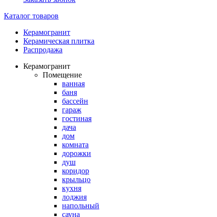
Каталог товаров
Керамогранит
Керамическая плитка
Распродажа
Керамогранит
Помещение
ванная
баня
бассейн
гараж
гостиная
дача
дом
комната
дорожки
душ
коридор
крыльцо
кухня
лоджия
напольный
сауна