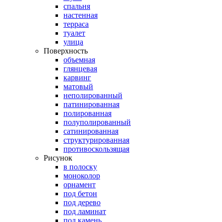
спальня
настенная
терраса
туалет
улица
Поверхность
объемная
глянцевая
карвинг
матовый
неполированный
патинированная
полированная
полуполированный
сатинированная
структурированная
противоскользящая
Рисунок
в полоску
моноколор
орнамент
под бетон
под дерево
под ламинат
под камень