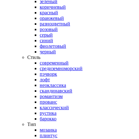
зеленый
коричневый
красный
оранжевый
разноцветный
розовый
серый
синий
фиолетовый
черный
Стиль
современный
средиземноморский
пэчворк
лофт
неоклассика
скандинавский
романтизм
прованс
классический
рустика
барокко
Тип
мозаика
плинтус