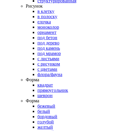
структурированная
Рисунок
в клетку
в полоску
елочка
моноколор
орнамент
под бетон
под дерево
под камень
под мрамор
с листьями
с рисунком
с цветами
флора/фауна
Форма
квадрат
прямоугольник
шеврон
Форма
бежевый
белый
бордовый
голубой
желтый