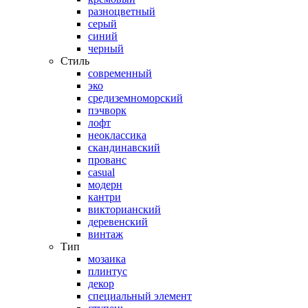
разноцветный
серый
синий
черный
Стиль
современный
эко
средиземноморский
пэчворк
лофт
неоклассика
скандинавский
прованс
casual
модерн
кантри
викторианский
деревенский
винтаж
Тип
мозаика
плинтус
декор
специальный элемент