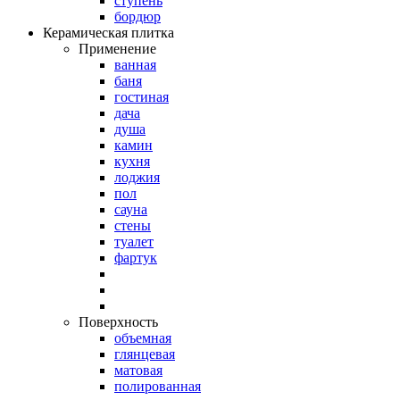
ступень
бордюр
Керамическая плитка
Применение
ванная
баня
гостиная
дача
душа
камин
кухня
лоджия
пол
сауна
стены
туалет
фартук
Поверхность
объемная
глянцевая
матовая
полированная