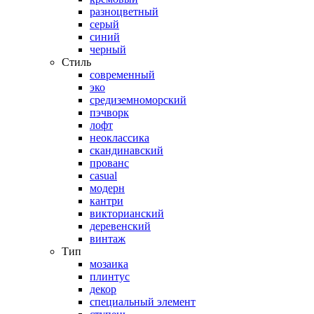
разноцветный
серый
синий
черный
Стиль
современный
эко
средиземноморский
пэчворк
лофт
неоклассика
скандинавский
прованс
casual
модерн
кантри
викторианский
деревенский
винтаж
Тип
мозаика
плинтус
декор
специальный элемент