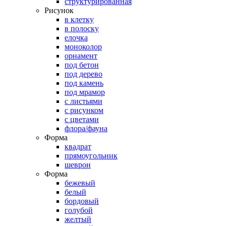
структурированная
Рисунок
в клетку
в полоску
елочка
моноколор
орнамент
под бетон
под дерево
под камень
под мрамор
с листьями
с рисунком
с цветами
флора/фауна
Форма
квадрат
прямоугольник
шеврон
Форма
бежевый
белый
бордовый
голубой
желтый