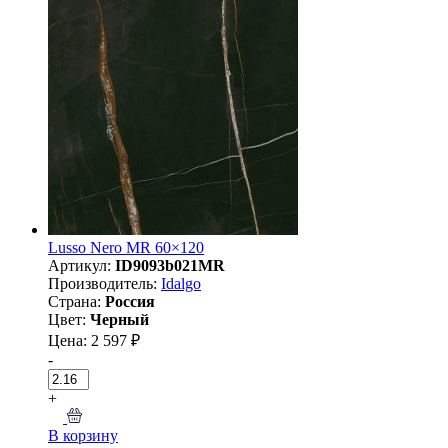
Lusso Nero MR 60×120
Артикул:
ID9093b021MR
Производитель:
Idalgo
Страна:
Россия
Цвет:
Черный
Цена: 2 597 ₽
-
+
В корзину