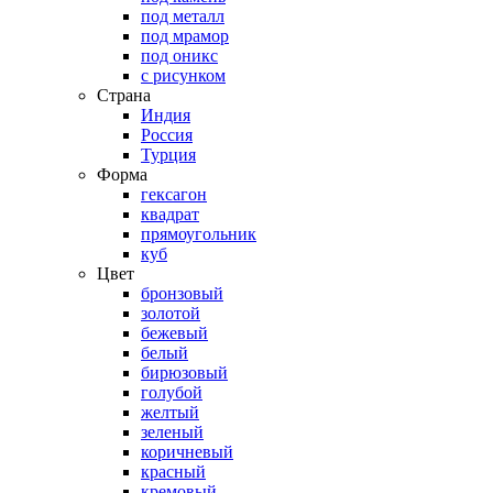
под металл
под мрамор
под оникс
с рисунком
Страна
Индия
Россия
Турция
Форма
гексагон
квадрат
прямоугольник
куб
Цвет
бронзовый
золотой
бежевый
белый
бирюзовый
голубой
желтый
зеленый
коричневый
красный
кремовый