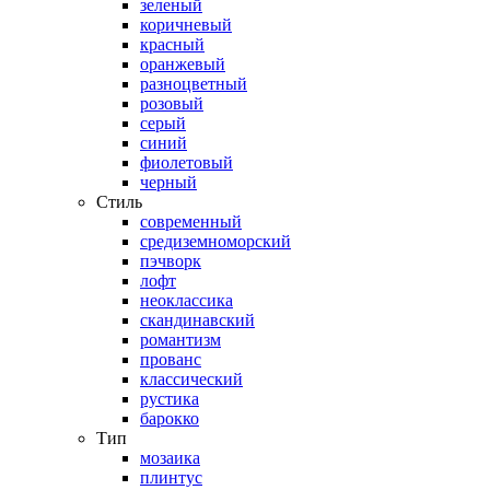
зеленый
коричневый
красный
оранжевый
разноцветный
розовый
серый
синий
фиолетовый
черный
Стиль
современный
средиземноморский
пэчворк
лофт
неоклассика
скандинавский
романтизм
прованс
классический
рустика
барокко
Тип
мозаика
плинтус