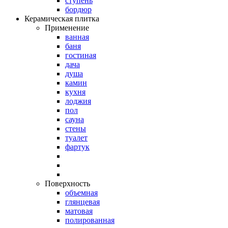
ступень
бордюр
Керамическая плитка
Применение
ванная
баня
гостиная
дача
душа
камин
кухня
лоджия
пол
сауна
стены
туалет
фартук
Поверхность
объемная
глянцевая
матовая
полированная