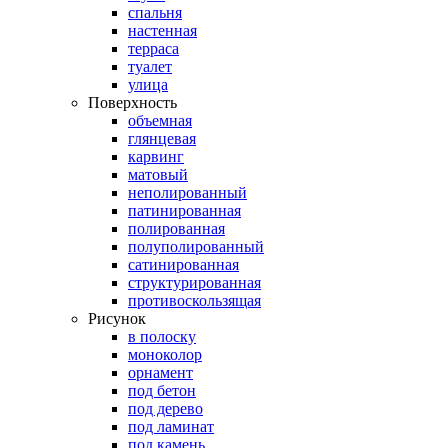
спальня
настенная
терраса
туалет
улица
Поверхность
объемная
глянцевая
карвинг
матовый
неполированный
патинированная
полированная
полуполированный
сатинированная
структурированная
противоскользящая
Рисунок
в полоску
моноколор
орнамент
под бетон
под дерево
под ламинат
под камень