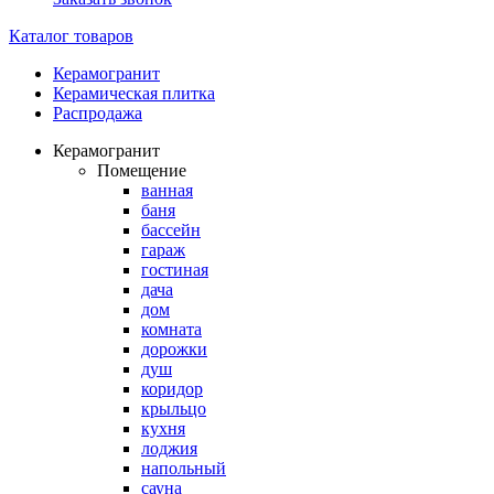
Каталог товаров
Керамогранит
Керамическая плитка
Распродажа
Керамогранит
Помещение
ванная
баня
бассейн
гараж
гостиная
дача
дом
комната
дорожки
душ
коридор
крыльцо
кухня
лоджия
напольный
сауна