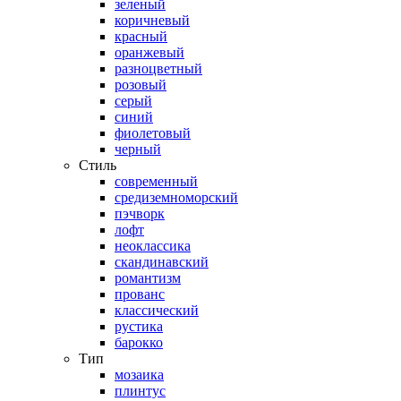
зеленый
коричневый
красный
оранжевый
разноцветный
розовый
серый
синий
фиолетовый
черный
Стиль
современный
средиземноморский
пэчворк
лофт
неоклассика
скандинавский
романтизм
прованс
классический
рустика
барокко
Тип
мозаика
плинтус