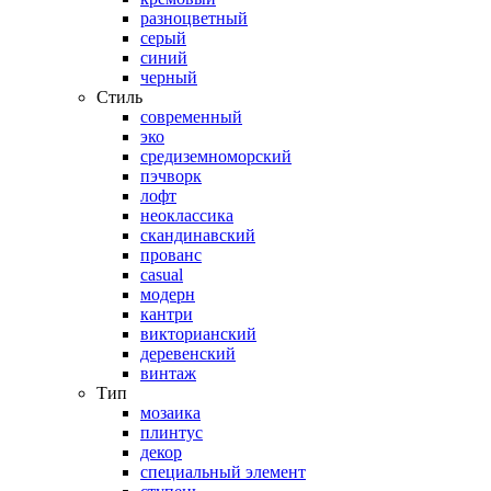
разноцветный
серый
синий
черный
Стиль
современный
эко
средиземноморский
пэчворк
лофт
неоклассика
скандинавский
прованс
casual
модерн
кантри
викторианский
деревенский
винтаж
Тип
мозаика
плинтус
декор
специальный элемент