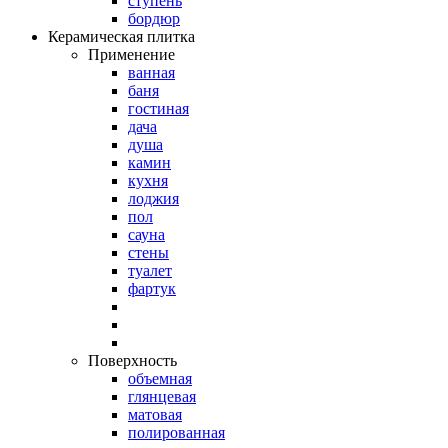
ступень
бордюр
Керамическая плитка
Применение
ванная
баня
гостиная
дача
душа
камин
кухня
лоджия
пол
сауна
стены
туалет
фартук
Поверхность
объемная
глянцевая
матовая
полированная