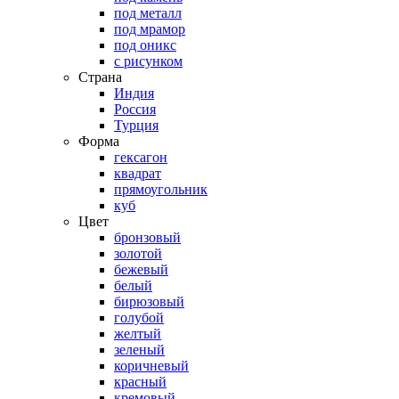
под металл
под мрамор
под оникс
с рисунком
Страна
Индия
Россия
Турция
Форма
гексагон
квадрат
прямоугольник
куб
Цвет
бронзовый
золотой
бежевый
белый
бирюзовый
голубой
желтый
зеленый
коричневый
красный
кремовый