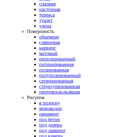
спальня
настенная
терраса
туалет
улица
Поверхность
объемная
глянцевая
карвинг
матовый
неполированный
патинированная
полированная
полуполированный
сатинированная
структурированная
противоскользящая
Рисунок
в полоску
моноколор
орнамент
под бетон
под дерево
под ламинат
под камень