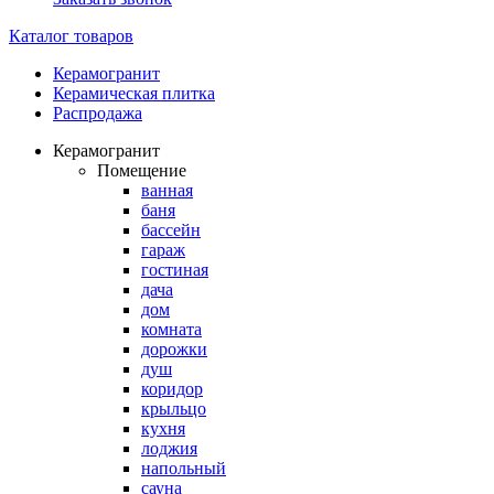
Каталог товаров
Керамогранит
Керамическая плитка
Распродажа
Керамогранит
Помещение
ванная
баня
бассейн
гараж
гостиная
дача
дом
комната
дорожки
душ
коридор
крыльцо
кухня
лоджия
напольный
сауна