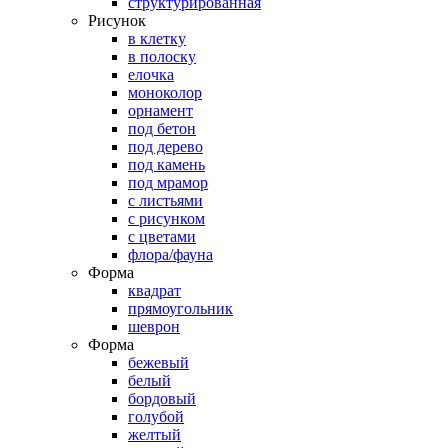
структурированная
Рисунок
в клетку
в полоску
елочка
моноколор
орнамент
под бетон
под дерево
под камень
под мрамор
с листьями
с рисунком
с цветами
флора/фауна
Форма
квадрат
прямоугольник
шеврон
Форма
бежевый
белый
бордовый
голубой
желтый