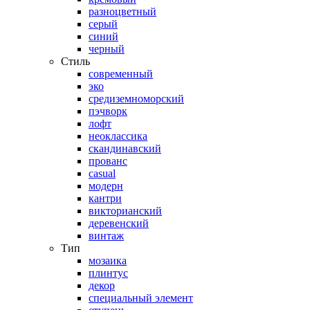
разноцветный
серый
синий
черный
Стиль
современный
эко
средиземноморский
пэчворк
лофт
неоклассика
скандинавский
прованс
casual
модерн
кантри
викторианский
деревенский
винтаж
Тип
мозаика
плинтус
декор
специальный элемент