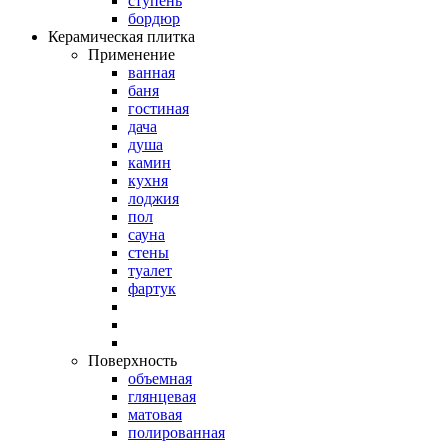
ступень
бордюр
Керамическая плитка
Применение
ванная
баня
гостиная
дача
душа
камин
кухня
лоджия
пол
сауна
стены
туалет
фартук
Поверхность
объемная
глянцевая
матовая
полированная