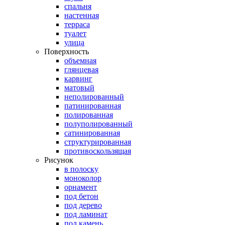
спальня
настенная
терраса
туалет
улица
Поверхность
объемная
глянцевая
карвинг
матовый
неполированный
патинированная
полированная
полуполированный
сатинированная
структурированная
противоскользящая
Рисунок
в полоску
моноколор
орнамент
под бетон
под дерево
под ламинат
под камень