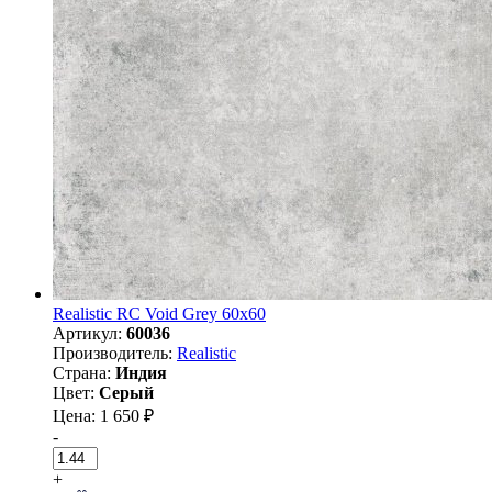
Realistic RC Void Grey 60x60
Артикул:
60036
Производитель:
Realistic
Страна:
Индия
Цвет:
Серый
Цена: 1 650 ₽
-
+