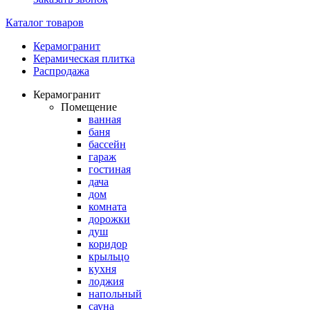
Каталог товаров
Керамогранит
Керамическая плитка
Распродажа
Керамогранит
Помещение
ванная
баня
бассейн
гараж
гостиная
дача
дом
комната
дорожки
душ
коридор
крыльцо
кухня
лоджия
напольный
сауна