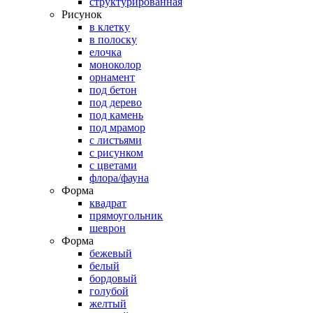
структурированная
Рисунок
в клетку
в полоску
елочка
моноколор
орнамент
под бетон
под дерево
под камень
под мрамор
с листьями
с рисунком
с цветами
флора/фауна
Форма
квадрат
прямоугольник
шеврон
Форма
бежевый
белый
бордовый
голубой
желтый