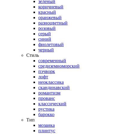
зеленый
коричневый
красный
оранжевый
разноцветный
розовый
серый
синий
фиолетовый
черный
Стиль
современный
средиземноморский
пэчворк
лофт
неоклассика
скандинавский
романтизм
прованс
классический
рустика
барокко
Тип
мозаика
плинтус