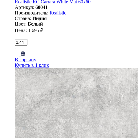
Realistic RC Carrara White Mat 60x60
Артикул:
60041
Производитель:
Realistic
Страна:
Индия
Цвет:
Белый
Цена: 1 695 ₽
-
+
В корзину
Купить в 1 клик