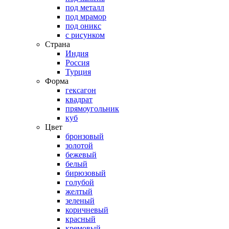
под металл
под мрамор
под оникс
с рисунком
Страна
Индия
Россия
Турция
Форма
гексагон
квадрат
прямоугольник
куб
Цвет
бронзовый
золотой
бежевый
белый
бирюзовый
голубой
желтый
зеленый
коричневый
красный
кремовый