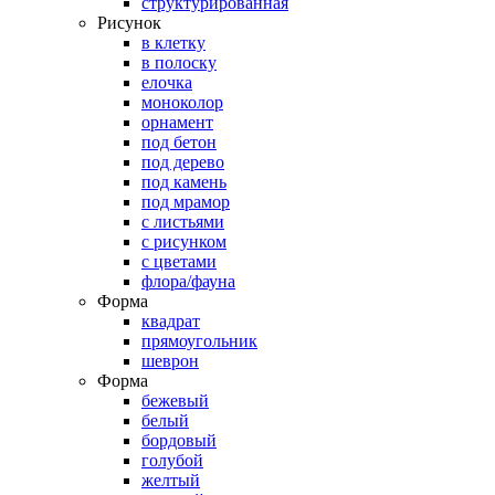
структурированная
Рисунок
в клетку
в полоску
елочка
моноколор
орнамент
под бетон
под дерево
под камень
под мрамор
с листьями
с рисунком
с цветами
флора/фауна
Форма
квадрат
прямоугольник
шеврон
Форма
бежевый
белый
бордовый
голубой
желтый