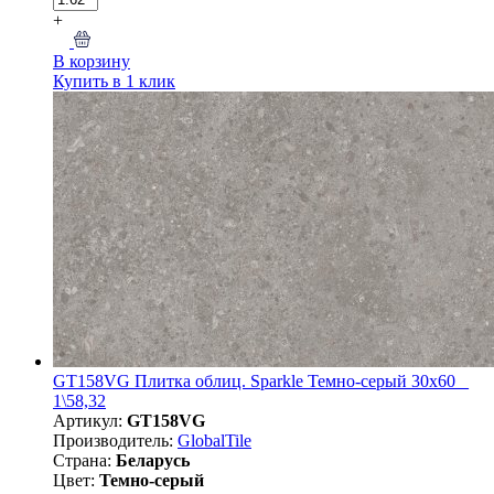
+
В корзину
Купить в 1 клик
GT158VG Плитка облиц. Sparkle Темно-серый 30x60 _
1\58,32
Артикул:
GT158VG
Производитель:
GlobalTile
Страна:
Беларусь
Цвет:
Темно-серый