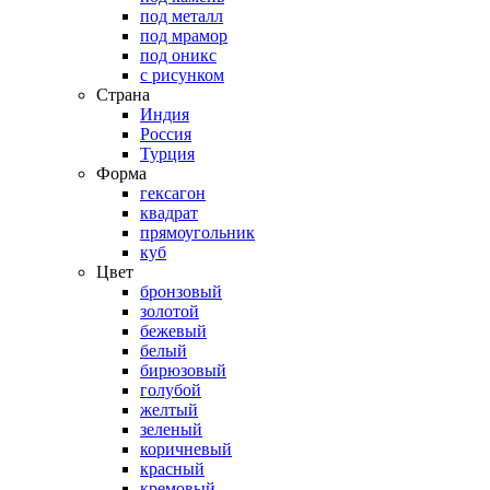
под металл
под мрамор
под оникс
с рисунком
Страна
Индия
Россия
Турция
Форма
гексагон
квадрат
прямоугольник
куб
Цвет
бронзовый
золотой
бежевый
белый
бирюзовый
голубой
желтый
зеленый
коричневый
красный
кремовый