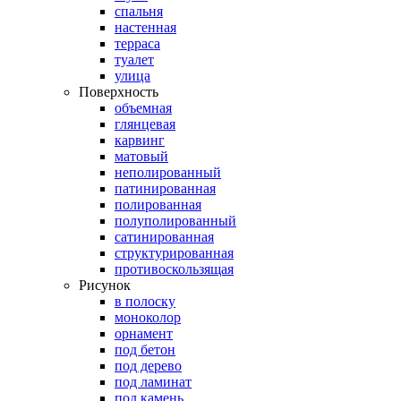
спальня
настенная
терраса
туалет
улица
Поверхность
объемная
глянцевая
карвинг
матовый
неполированный
патинированная
полированная
полуполированный
сатинированная
структурированная
противоскользящая
Рисунок
в полоску
моноколор
орнамент
под бетон
под дерево
под ламинат
под камень