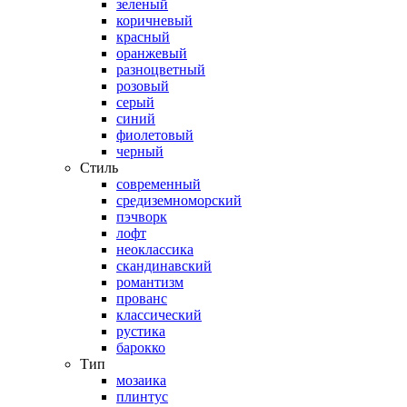
зеленый
коричневый
красный
оранжевый
разноцветный
розовый
серый
синий
фиолетовый
черный
Стиль
современный
средиземноморский
пэчворк
лофт
неоклассика
скандинавский
романтизм
прованс
классический
рустика
барокко
Тип
мозаика
плинтус