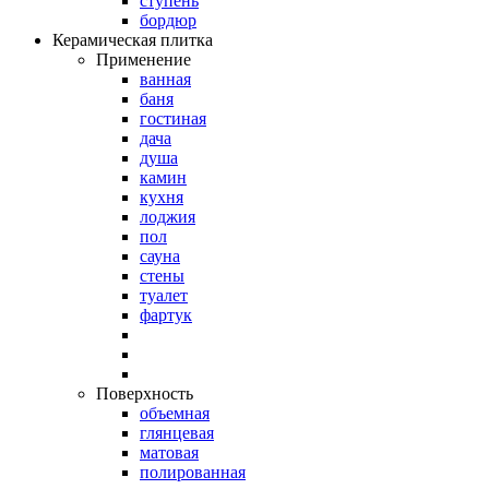
ступень
бордюр
Керамическая плитка
Применение
ванная
баня
гостиная
дача
душа
камин
кухня
лоджия
пол
сауна
стены
туалет
фартук
Поверхность
объемная
глянцевая
матовая
полированная