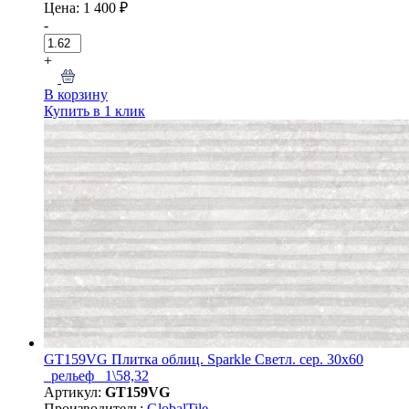
Цена: 1 400 ₽
-
+
В корзину
Купить в 1 клик
GT159VG Плитка облиц. Sparkle Светл. сер. 30x60
_рельеф_ 1\58,32
Артикул:
GT159VG
Производитель:
GlobalTile