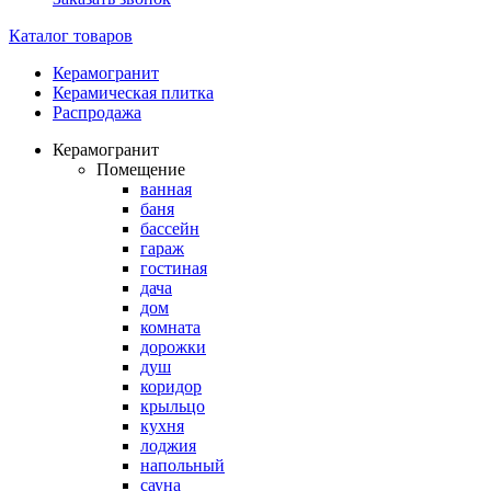
Каталог товаров
Керамогранит
Керамическая плитка
Распродажа
Керамогранит
Помещение
ванная
баня
бассейн
гараж
гостиная
дача
дом
комната
дорожки
душ
коридор
крыльцо
кухня
лоджия
напольный
сауна