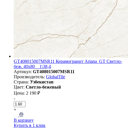
GT408015007MSR11 Керамогранит Ariana_GT Светло-
беж. 40x80 _ 1\38,4
Артикул:
GT408015007MSR11
Производитель:
GlobalTile
Страна:
Узбекистан
Цвет:
Светло-бежевый
Цена: 2 190 ₽
-
+
В корзину
Купить в 1 клик