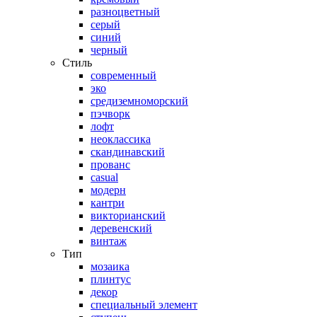
разноцветный
серый
синий
черный
Стиль
современный
эко
средиземноморский
пэчворк
лофт
неоклассика
скандинавский
прованс
casual
модерн
кантри
викторианский
деревенский
винтаж
Тип
мозаика
плинтус
декор
специальный элемент